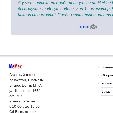
у меня истекает пробная лицензия на McAfee Int
бы получить годовую подписку на 1 компьютер. 
Какова стоимость? Предпочтительнее оплата 
ответ
(
)
Главн
Главный офис
Обору
Казахстан, г. Алматы,
Услуги
Бизнес Центр МТС,
ул. Шевченко 165б,
Заказ
оф. 707
время работы
:
с 10-00ч. до 18-00ч.
Сб-Вс выходной.