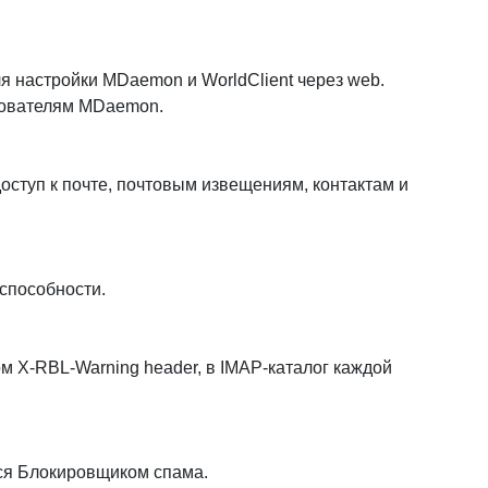
 настройки MDaemon и WorldClient через web.
зователям MDaemon.
туп к почте, почтовым извещениям, контактам и
способности.
 X-RBL-Warning header, в IMAP-каталог каждой
ся Блокировщиком спама.