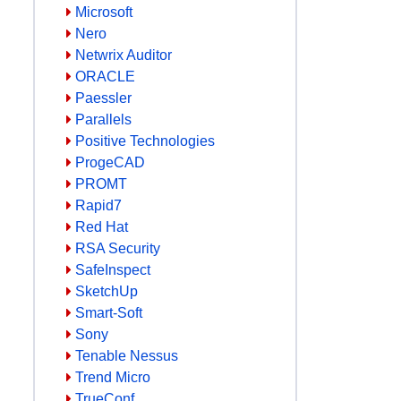
Microsoft
Nero
Netwrix Auditor
ORACLE
Paessler
Parallels
Positive Technologies
ProgeCAD
PROMT
Rapid7
Red Hat
RSA Security
SafeInspect
SketchUp
Smart-Soft
Sony
Tenable Nessus
Trend Micro
TrueConf