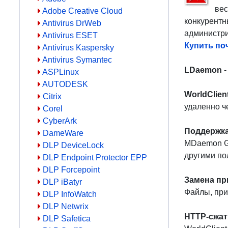
вес
Adobe Creative Cloud
конкурентн
Antivirus DrWeb
администр
Antivirus ESET
Купить по
Antivirus Kaspersky
Antivirus Symantec
LDaemon
-
ASPLinux
AUTODESK
WorldClien
Citrix
удаленно ч
Corel
CyberArk
Поддержка
DameWare
MDaemon Gr
DLP DeviceLock
другими по
DLP Endpoint Protector EPP
DLP Forcepoint
Замена пр
DLP iBatyr
Файлы, пр
DLP InfoWatch
DLP Netwrix
HTTP-сжати
DLP Safetica