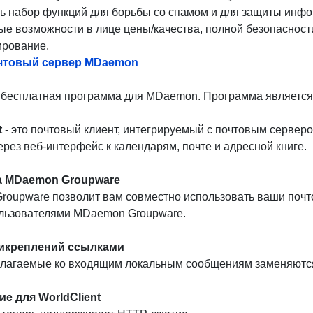
ь набор функций для борьбы со спамом и для защиты инф
ые возможности в лице цены/качества, полной безопасности 
ирование.
чтовый сервер MDaemon
 бесплатная программа для MDaemon. Программа является 
t
- это почтовый клиент, интегрируемый с почтовым сервер
ерез веб-интерфейс к календарям, почте и адресной книге.
 MDaemon Groupware
oupware позволит вам совместно использовать ваши почтовые
льзователями MDaemon Groupware.
икреплений ссылками
илагаемые ко входящим локальным сообщениям заменяютс
е для WorldClient