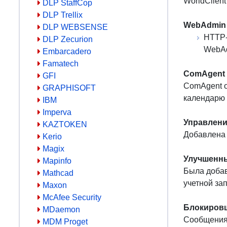
WorldClien
DLP StaffCop
DLP Trellix
WebAdmin
DLP WEBSENSE
HTTP-
DLP Zecurion
WebAd
Embarcadero
Famatech
ComAgent
GFI
ComAgent о
GRAPHISOFT
календарю 
IBM
Imperva
Управлени
KAZTOKEN
Добавлена 
Kerio
Magix
Улучшенн
Mapinfo
Была добав
Mathcad
учетной зап
Maxon
McAfee Security
Блокировщ
MDaemon
Сообщения,
MDM Proget