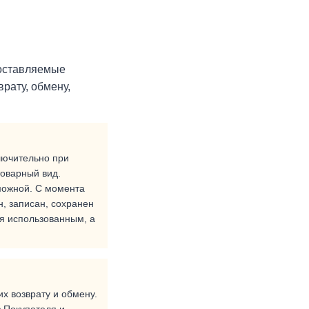
поставляемые
рату, обмену,
лючительно при
товарный вид.
можной. С момента
н, записан, сохранен
я использованным, а
х возврату и обмену.