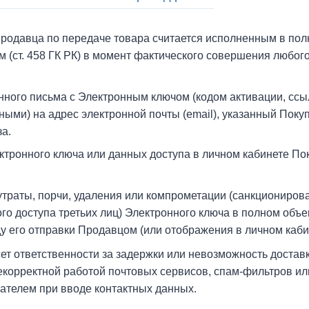
родавца по передаче товара считается исполненным в пол
 (ст. 458 ГК РК) в момент фактического совершения любог
нного письма с Электронным ключом (кодом активации, ссы
ными) на адрес электронной почты (email), указанный Поку
а.
тронного ключа или данных доступа в личном кабинете Пок
утраты, порчи, удаления или компрометации (санкциониров
о доступа третьих лиц) Электронного ключа в полном объе
у его отправки Продавцом (или отображения в личном каби
ет ответственности за задержки или невозможность достав
екорректной работой почтовых сервисов, спам-фильтров ил
телем при вводе контактных данных.