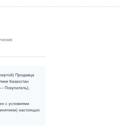
ечения
фертой) Продавца
блики Казахстан
— Покупатель),
ен с условиями
ринятием) настоящих