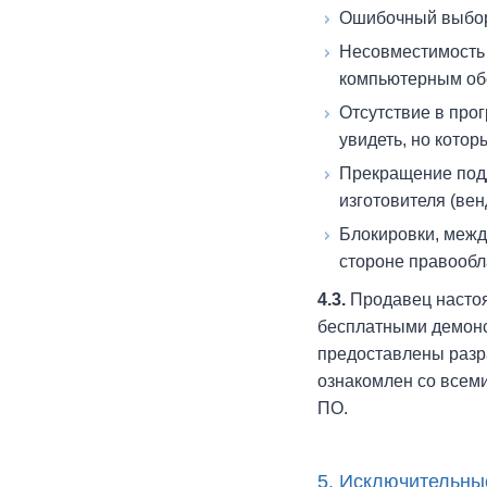
Ошибочный выбор 
Несовместимость 
компьютерным об
Отсутствие в про
увидеть, но кото
Прекращение подд
изготовителя (ве
Блокировки, межд
стороне правообл
4.3.
Продавец настоя
бесплатными демонс
предоставлены разра
ознакомлен со всем
ПО.
5. Исключительны