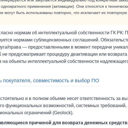
генерируются или закупаются индивидуально под конкретный заказ
 однократного применения (активации). Они относятся к техничес
не могут быть использованы повторно, что исключает их повторну
ласно нормам об интеллектуальной собственности ГК РК: 
руется нормами сублицензионных соглашений. Обязательст
луга/права — предоставленными в момент передачи уникаль
К не предусматривает процедуру деактивации или возврат
 на объекты интеллектуальной собственности надлежащего
ь покупателя, совместимость и выбор ПО
стоятельно и в полном объеме несет ответственность за в
 его функциональных возможностей, системных требований,
иональных ограничений (Geolock).
е являющиеся причиной для возврата денежных средств