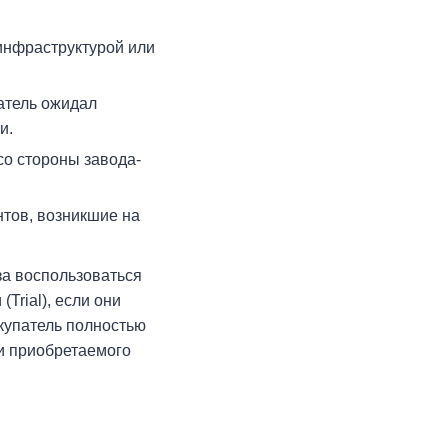
инфраструктурой или
атель ожидал
и.
о стороны завода-
нтов, возникшие на
а воспользоваться
rial), если они
купатель полностью
и приобретаемого