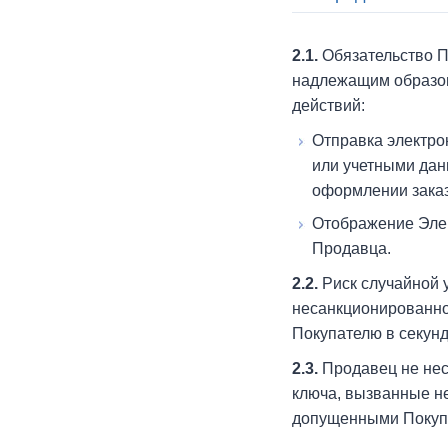
2.1.
Обязательство П
надлежащим образом
действий:
Отправка электро
или учетными дан
оформлении заказ
Отображение Элек
Продавца.
2.2.
Риск случайной 
несанкционированног
Покупателю в секунд
2.3.
Продавец не нес
ключа, вызванные н
допущенными Покупа