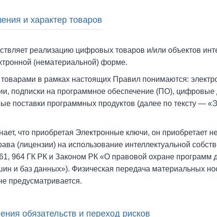
ения и характер товаров
твляет реализацию цифровых товаров и/или объектов инт
ектронной (нематериальной) форме.
оварами в рамках настоящих Правил понимаются: элект
ии, подписки на программное обеспечение (ПО), цифровые
ные поставки программных продуктов (далее по тексту — «
нает, что приобретая Электронные ключи, он приобретает 
ава (лицензии) на использование интеллектуальной собств
 961, 964 ГК РК и Законом РК «О правовой охране программ
ин и баз данных»). Физическая передача материальных нос
не предусматривается.
ения обязательств и переход рисков