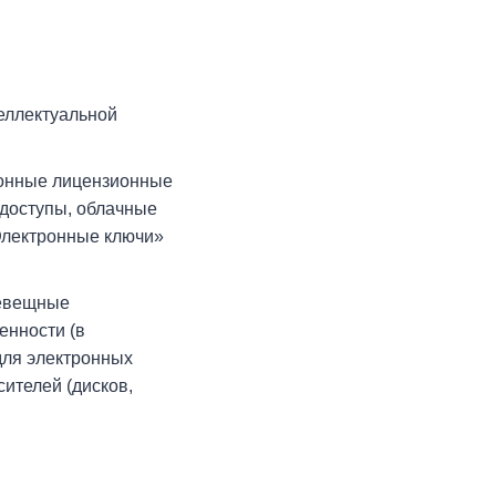
еллектуальной
ронные лицензионные
 доступы, облачные
Электронные ключи»
невещные
енности (в
 для электронных
ителей (дисков,