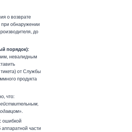
ния о возврате
о при обнаружении
производителя, до
ый порядок):
очим, невалидным
ставить
тикета) от Службы
аммного продукта
, что:
едействительным,
родавцом»
.
с ошибкой
б аппаратной части