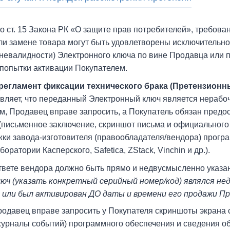
о ст. 15 Закона РК «О защите прав потребителей», требова
ли замене товара могут быть удовлетворены исключительн
(невалидности) Электронного ключа по вине Продавца или 
 попытки активации Покупателем.
 регламент фиксации технического брака (Претензионн
являет, что переданный Электронный ключ является нераб
, Продавец вправе запросить, а Покупатель обязан предо
(письменное заключение, скриншот письма и официального 
ки завода-изготовителя (правообладателя/вендора) прогр
оратории Касперского, Safetica, ZStack, Vinchin и др.).
вете вендора должно быть прямо и недвусмысленно указано
юч (указать конкретный серийный номер/код) являлся н
 или был активирован ДО даты и времени его продажи П
одавец вправе запросить у Покупателя скриншоты экрана 
(журналы событий) программного обеспечения и сведения о