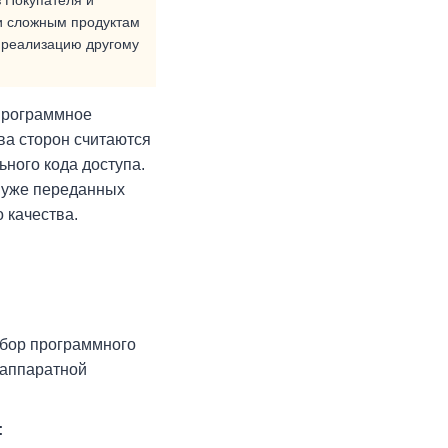
 Покупателя и
ки сложным продуктам
ю реализацию другому
Программное
ва сторон считаются
ного кода доступа.
а уже переданных
 качества.
ыбор программного
 аппаратной
: