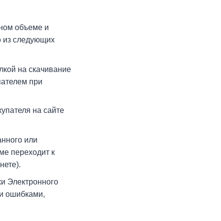
ном объеме и
о из следующих
лкой на скачивание
пателем при
упателя на сайте
анного или
ме переходит к
нете).
ки Электронного
и ошибками,